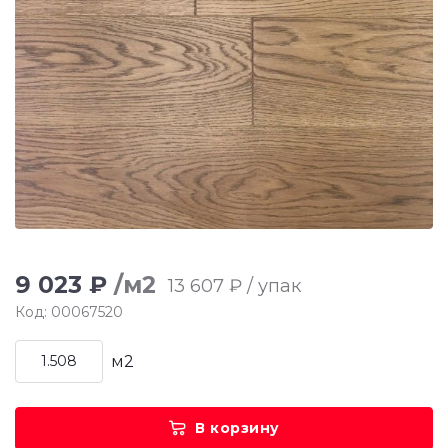
9 023 ₽
/м2
13 607 ₽ / упак
Код: 00067520
м2
В корзину