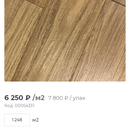
6 250 ₽
/м2
7 800 ₽ / упак
Код: 00054331
м2