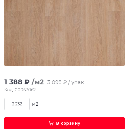
1 388 ₽
/м2
3 098 ₽ / упак
Код: 00067062
м2
В корзину