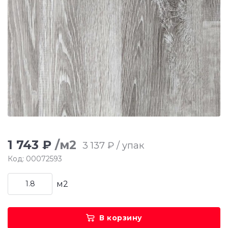
1 743 ₽
/м2
3 137 ₽ / упак
Код: 00072593
м2
В корзину