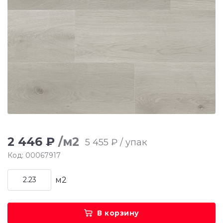
2 446 ₽
/м2
5 455 ₽ / упак
Код: 00067917
м2
В корзину