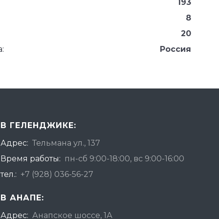
193
8
20
:
Россия
В ГЕЛЕНДЖИКЕ:
Адрес:
Тельмана ул., 137
Время работы:
пн-сб 9:00-18:00, вс 9:00-16:00
тел.:
+7 (928) 036-56-27
В АНАПЕ:
Адрес:
Анапское шоссе, 1А