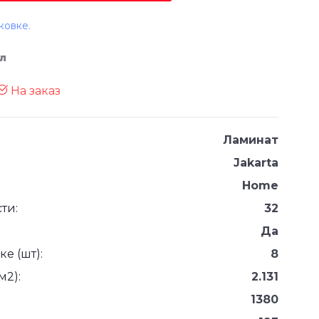
ковке.
л
На заказ
Ламинат
Jakarta
Home
ти:
32
Да
е (шт):
8
м2):
2.131
1380