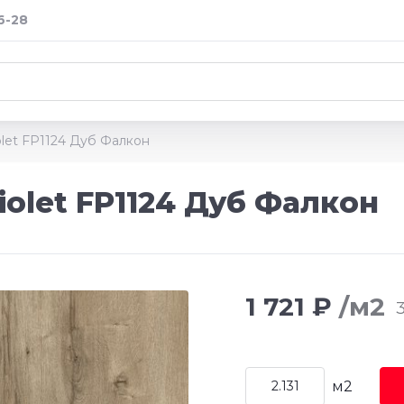
6-28
let FP1124 Дуб Фалкон
olet FP1124 Дуб Фалкон
1 721 ₽
/м2
3
м2