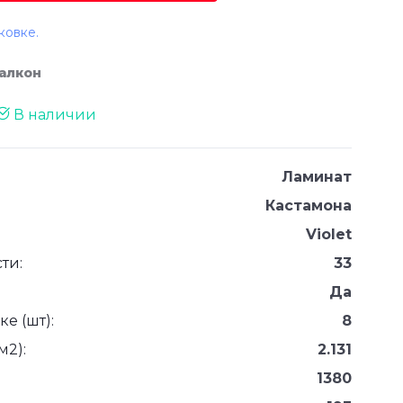
ковке.
Фалкон
В наличии
Ламинат
Кастамона
Violet
ти:
33
Да
е (шт):
8
м2):
2.131
1380