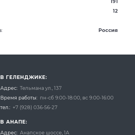
191
12
:
Россия
В ГЕЛЕНДЖИКЕ:
Адрес:
Тельмана ул., 137
Время работы:
пн-сб 9:00-18:00, вс 9:00-16:00
тел.:
+7 (928) 036-56-27
В АНАПЕ:
Адрес:
Анапское шоссе, 1А