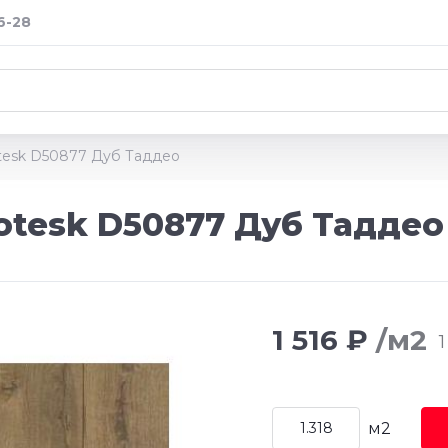
6-28
otesk D50877 Дуб Таддео
otesk D50877 Дуб Таддео
1 516 ₽
/м2
1
м2