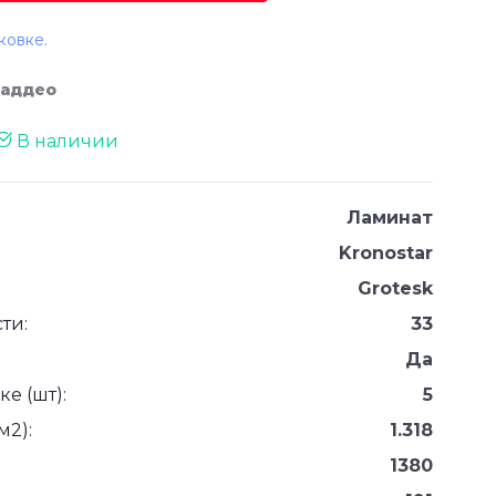
ковке.
Таддео
В наличии
Ламинат
Kronostar
Grotesk
ти:
33
Да
е (шт):
5
м2):
1.318
1380