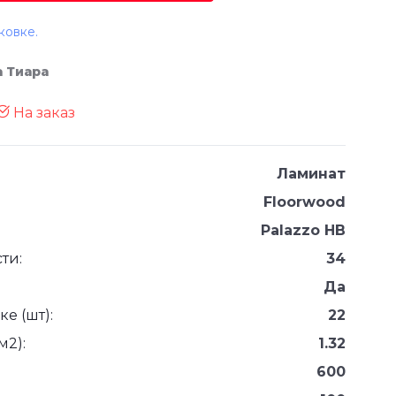
ковке.
 Тиара
На заказ
Ламинат
Floorwood
Palazzo HB
ти:
34
Да
е (шт):
22
м2):
1.32
600